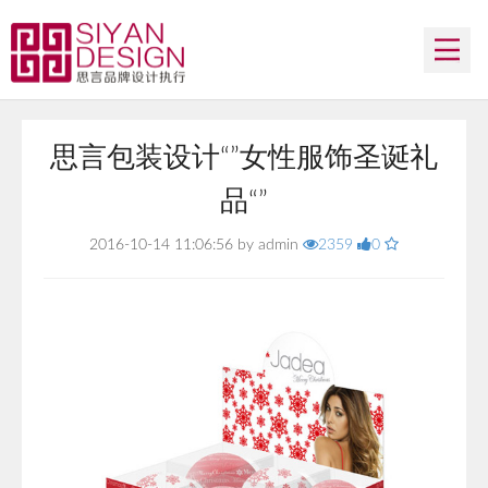
首页
思言包装设计“”女性服饰圣诞礼
了解思言
品“”
团队介绍
2016-10-14 11:06:56 by admin
2359
0
案例欣赏
合作伙伴
联系我们
QQ客