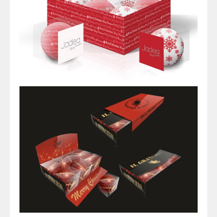
服
1586074
思言广
告设计