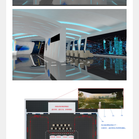
服
1586074
思言广
告设计